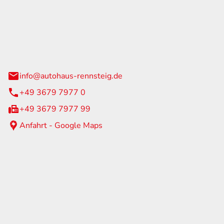
Rennsteig
 Straße 60
us am Rennweg
info@autohaus-rennsteig.de
+49 3679 7977 0
+49 3679 7977 99
Anfahrt - Google Maps
eiten
itag
07:00 - 17:00 Uhr
nur nach Terminvereinbarung
geschlossen