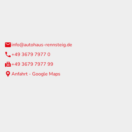
Rennsteig
 Straße 60
us am Rennweg
info@autohaus-rennsteig.de
+49 3679 7977 0
+49 3679 7977 99
Anfahrt - Google Maps
eiten
itag
07:00 - 17:00 Uhr
nur nach Terminvereinbarung
geschlossen