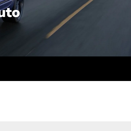
uto
rt): 23,7-24,4
sse (gewichtet