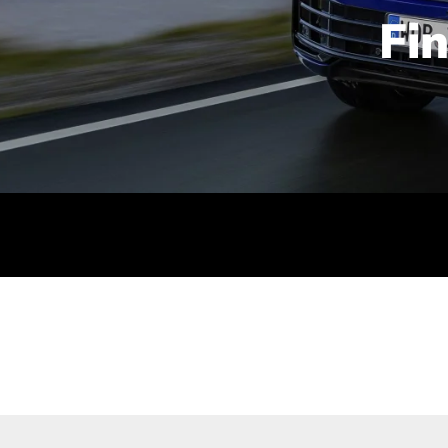
Fi
id | 210 kW (286 PS): Kraftstoffverbrauch (gewichtet kombin
stoffverbrauch (bei entladener Batterie): 9,2-9,7 l/km; CO2
kombiniert): B; CO2-Klasse (b