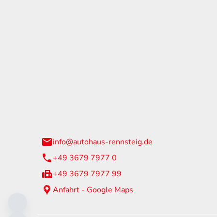
tohaus Rennsteig
Öffnun
arzburger Straße 60
Montag - 
24 Neuhaus am Rennweg
Samstag
info@autohaus-rennsteig.de
Sonntag
+49 3679 7977 0
+49 3679 7977 99
Anfahrt - Google Maps