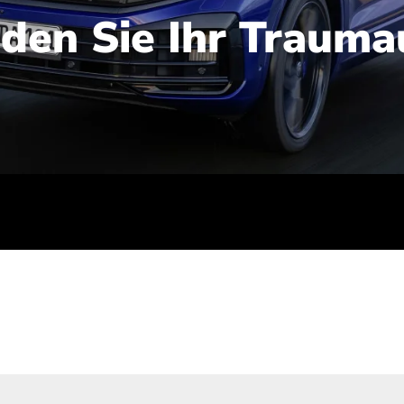
nden Sie Ihr Trauma
iert): 2,1-2,5 l/100 km; Stromverbrauch (gewichtet kombinie
-Emissionen (gewichtet kombiniert): 48-56 g/100 km; CO2-Kla
ei entladener Batterie): G