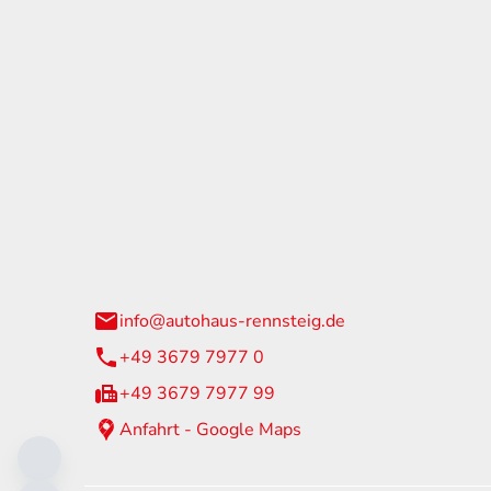
tohaus Rennsteig
Öffnun
arzburger Straße 60
Montag - 
24 Neuhaus am Rennweg
Samstag
info@autohaus-rennsteig.de
Sonntag
+49 3679 7977 0
+49 3679 7977 99
Anfahrt - Google Maps