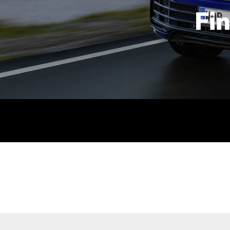
Fi
id | 210 kW (286 PS): Kraftstoffverbrauch (gewichtet kombin
stoffverbrauch (bei entladener Batterie): 9,2-9,7 l/km; CO2
kombiniert): B; CO2-Klasse (b