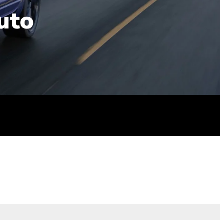
uto
rt): 23,7-24,4
sse (gewichtet