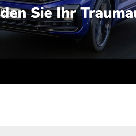
nden Sie Ihr Trauma
iert): 2,1-2,5 l/100 km; Stromverbrauch (gewichtet kombinie
-Emissionen (gewichtet kombiniert): 48-56 g/100 km; CO2-Kla
ei entladener Batterie): G