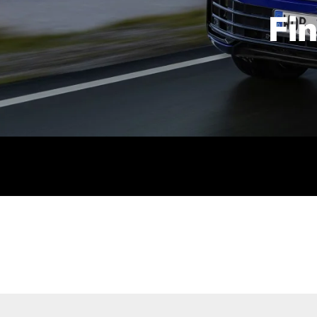
Fi
id | 210 kW (286 PS): Kraftstoffverbrauch (gewichtet kombin
stoffverbrauch (bei entladener Batterie): 9,2-9,7 l/km; CO2
kombiniert): B; CO2-Klasse (b