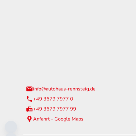
tohaus Rennsteig
Öffnun
arzburger Straße 60
Montag - 
24 Neuhaus am Rennweg
Samstag
info@autohaus-rennsteig.de
Sonntag
+49 3679 7977 0
+49 3679 7977 99
Anfahrt - Google Maps