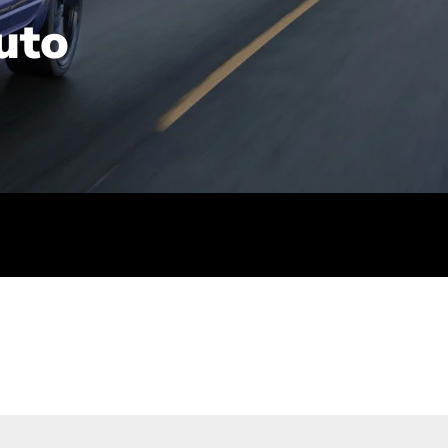
uto
rt): 23,7-24,4
sse (gewichtet