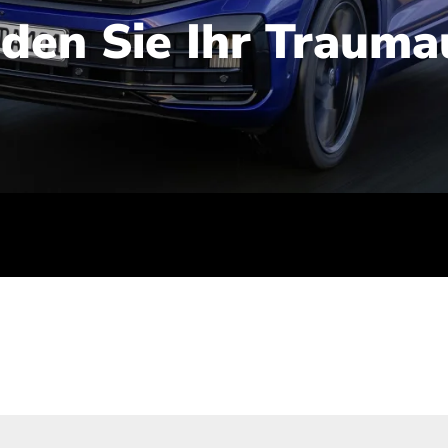
nden Sie Ihr Trauma
iert): 2,1-2,5 l/100 km; Stromverbrauch (gewichtet kombinie
-Emissionen (gewichtet kombiniert): 48-56 g/100 km; CO2-Kla
ei entladener Batterie): G