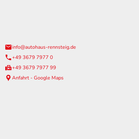
Rennsteig
 Straße 60
us am Rennweg
info@autohaus-rennsteig.de
+49 3679 7977 0
+49 3679 7977 99
Anfahrt - Google Maps
eiten
itag
07:00 - 17:00 Uhr
nur nach Terminvereinbarung
geschlossen