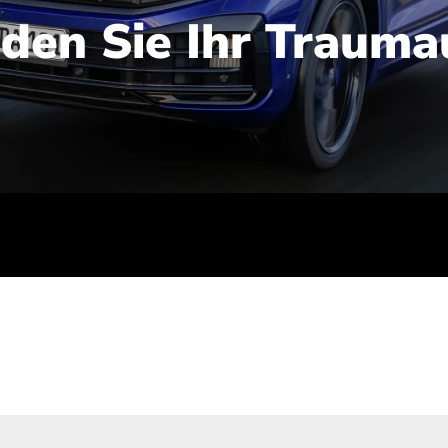
nden Sie Ihr Trauma
iert): 2,1-2,5 l/100 km; Stromverbrauch (gewichtet kombinie
-Emissionen (gewichtet kombiniert): 48-56 g/100 km; CO2-Kla
ei entladener Batterie): G