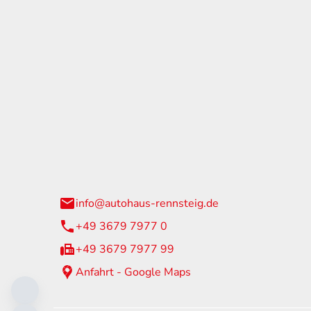
tohaus Rennsteig
Öffnun
arzburger Straße 60
Montag - 
24 Neuhaus am Rennweg
Samstag
info@autohaus-rennsteig.de
Sonntag
+49 3679 7977 0
+49 3679 7977 99
Anfahrt - Google Maps