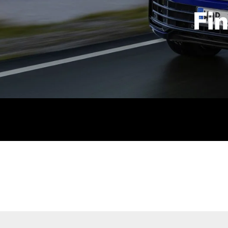
Fi
id | 210 kW (286 PS): Kraftstoffverbrauch (gewichtet kombin
stoffverbrauch (bei entladener Batterie): 9,2-9,7 l/km; CO2
kombiniert): B; CO2-Klasse (b