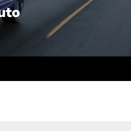
uto
rt): 23,7-24,4
sse (gewichtet