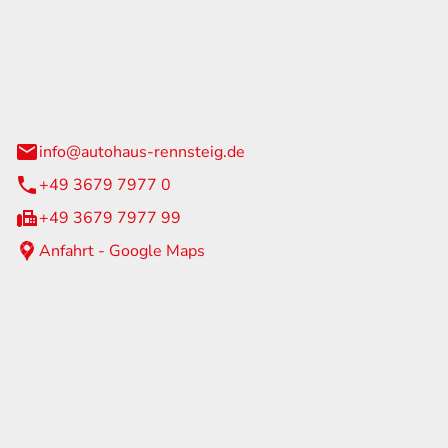
Rennsteig
 Straße 60
us am Rennweg
info@autohaus-rennsteig.de
+49 3679 7977 0
+49 3679 7977 99
Anfahrt - Google Maps
eiten
itag
07:00 - 17:00 Uhr
nur nach Terminvereinbarung
geschlossen