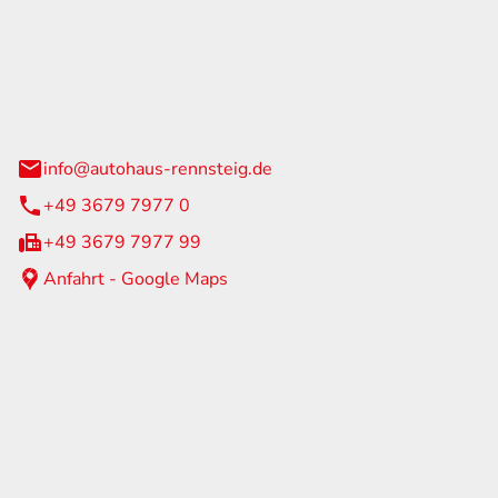
Rennsteig
 Straße 60
us am Rennweg
info@autohaus-rennsteig.de
+49 3679 7977 0
+49 3679 7977 99
Anfahrt - Google Maps
eiten
itag
07:00 - 17:00 Uhr
nur nach Terminvereinbarung
geschlossen