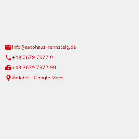
Rennsteig
 Straße 60
us am Rennweg
info@autohaus-rennsteig.de
+49 3679 7977 0
+49 3679 7977 99
Anfahrt - Google Maps
eiten
itag
07:00 - 17:00 Uhr
nur nach Terminvereinbarung
geschlossen