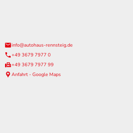
Rennsteig
 Straße 60
us am Rennweg
info@autohaus-rennsteig.de
+49 3679 7977 0
+49 3679 7977 99
Anfahrt - Google Maps
eiten
itag
07:00 - 17:00 Uhr
nur nach Terminvereinbarung
geschlossen