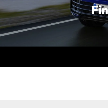
Fi
id | 210 kW (286 PS): Kraftstoffverbrauch (gewichtet kombin
stoffverbrauch (bei entladener Batterie): 9,2-9,7 l/km; CO2
kombiniert): B; CO2-Klasse (b