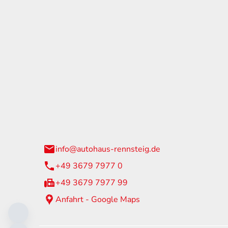
tohaus Rennsteig
Öffnun
arzburger Straße 60
Montag - 
24 Neuhaus am Rennweg
Samstag
info@autohaus-rennsteig.de
Sonntag
+49 3679 7977 0
+49 3679 7977 99
Anfahrt - Google Maps