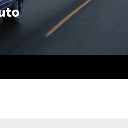
uto
rt): 23,7-24,4
sse (gewichtet