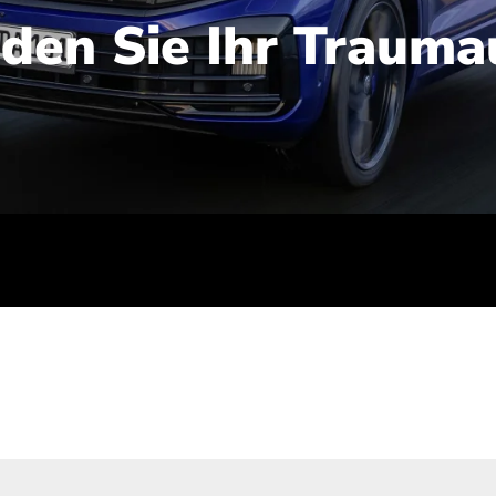
nden Sie Ihr Trauma
iert): 2,1-2,5 l/100 km; Stromverbrauch (gewichtet kombinie
-Emissionen (gewichtet kombiniert): 48-56 g/100 km; CO2-Kla
ei entladener Batterie): G