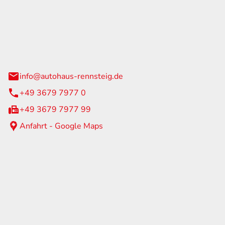
Rennsteig
 Straße 60
us am Rennweg
info@autohaus-rennsteig.de
+49 3679 7977 0
+49 3679 7977 99
Anfahrt - Google Maps
eiten
itag
07:00 - 17:00 Uhr
nur nach Terminvereinbarung
geschlossen