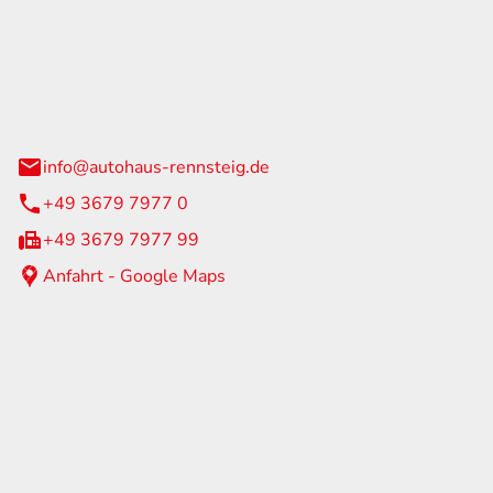
Rennsteig
 Straße 60
us am Rennweg
info@autohaus-rennsteig.de
+49 3679 7977 0
+49 3679 7977 99
Anfahrt - Google Maps
eiten
itag
07:00 - 17:00 Uhr
nur nach Terminvereinbarung
geschlossen