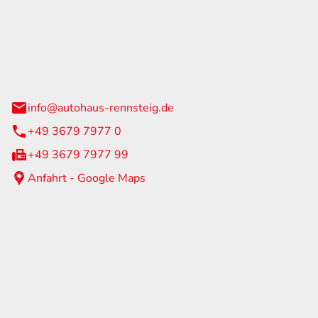
Rennsteig
 Straße 60
us am Rennweg
info@autohaus-rennsteig.de
+49 3679 7977 0
+49 3679 7977 99
Anfahrt - Google Maps
eiten
itag
07:00 - 17:00 Uhr
nur nach Terminvereinbarung
geschlossen