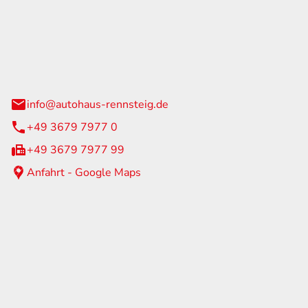
Rennsteig
 Straße 60
us am Rennweg
info@autohaus-rennsteig.de
+49 3679 7977 0
+49 3679 7977 99
Anfahrt - Google Maps
eiten
itag
07:00 - 17:00 Uhr
nur nach Terminvereinbarung
geschlossen