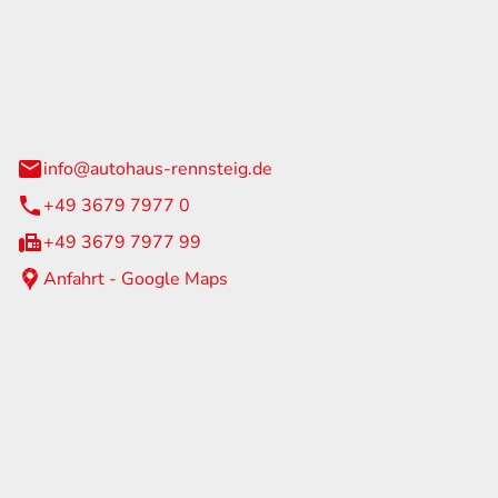
Rennsteig
 Straße 60
us am Rennweg
info@autohaus-rennsteig.de
+49 3679 7977 0
+49 3679 7977 99
Anfahrt - Google Maps
eiten
itag
07:00 - 17:00 Uhr
nur nach Terminvereinbarung
geschlossen