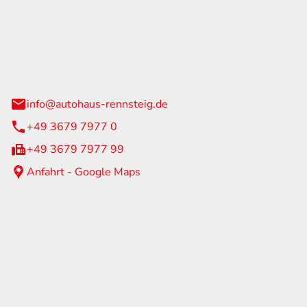
Rennsteig
 Straße 60
us am Rennweg
info@autohaus-rennsteig.de
+49 3679 7977 0
+49 3679 7977 99
Anfahrt - Google Maps
eiten
itag
07:00 - 17:00 Uhr
nur nach Terminvereinbarung
geschlossen