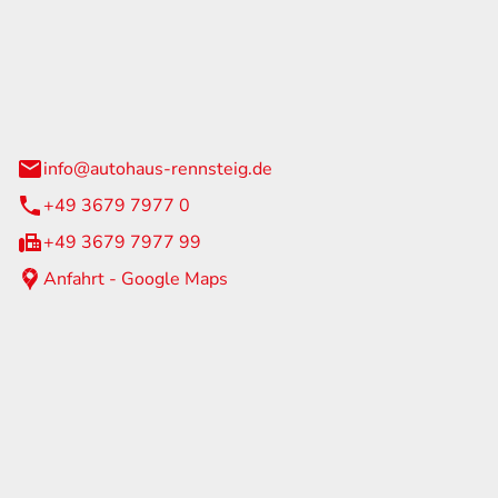
Rennsteig
 Straße 60
us am Rennweg
info@autohaus-rennsteig.de
+49 3679 7977 0
+49 3679 7977 99
Anfahrt - Google Maps
eiten
itag
07:00 - 17:00 Uhr
nur nach Terminvereinbarung
geschlossen