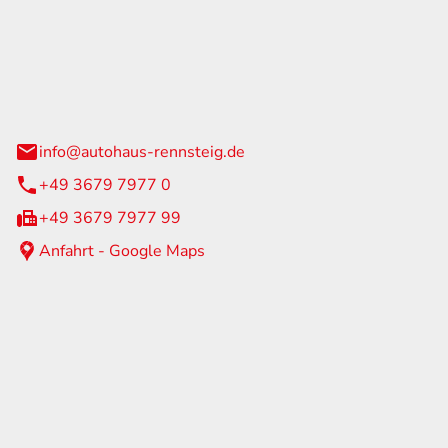
Rennsteig
 Straße 60
us am Rennweg
info@autohaus-rennsteig.de
+49 3679 7977 0
+49 3679 7977 99
Anfahrt - Google Maps
eiten
itag
07:00 - 17:00 Uhr
nur nach Terminvereinbarung
geschlossen