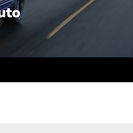
uto
rt): 23,7-24,4
sse (gewichtet