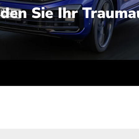
nden Sie Ihr Trauma
iert): 2,1-2,5 l/100 km; Stromverbrauch (gewichtet kombinie
-Emissionen (gewichtet kombiniert): 48-56 g/100 km; CO2-Kla
ei entladener Batterie): G