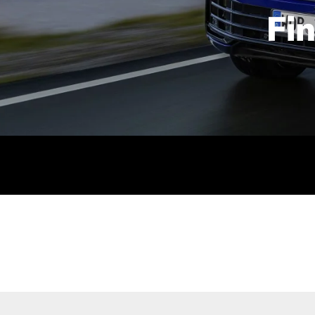
Fi
id | 210 kW (286 PS): Kraftstoffverbrauch (gewichtet kombin
stoffverbrauch (bei entladener Batterie): 9,2-9,7 l/km; CO2
kombiniert): B; CO2-Klasse (b