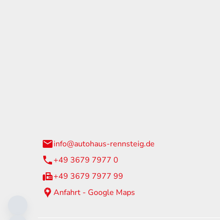
tohaus Rennsteig
Öffnun
arzburger Straße 60
Montag - 
24 Neuhaus am Rennweg
Samstag
info@autohaus-rennsteig.de
Sonntag
+49 3679 7977 0
+49 3679 7977 99
Anfahrt - Google Maps