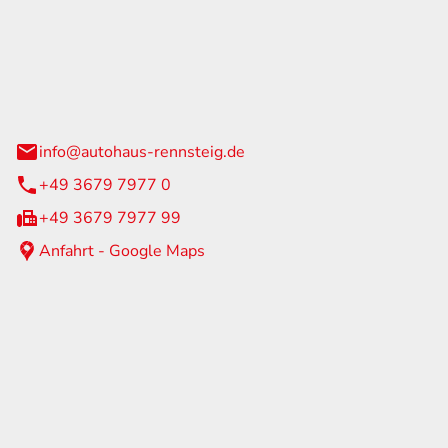
Rennsteig
 Straße 60
us am Rennweg
info@autohaus-rennsteig.de
+49 3679 7977 0
+49 3679 7977 99
Anfahrt - Google Maps
eiten
itag
07:00 - 17:00 Uhr
nur nach Terminvereinbarung
geschlossen