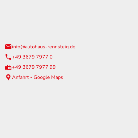
Rennsteig
 Straße 60
us am Rennweg
info@autohaus-rennsteig.de
+49 3679 7977 0
+49 3679 7977 99
Anfahrt - Google Maps
eiten
itag
07:00 - 17:00 Uhr
nur nach Terminvereinbarung
geschlossen