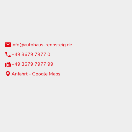
Rennsteig
 Straße 60
us am Rennweg
info@autohaus-rennsteig.de
+49 3679 7977 0
+49 3679 7977 99
Anfahrt - Google Maps
eiten
itag
07:00 - 17:00 Uhr
nur nach Terminvereinbarung
geschlossen