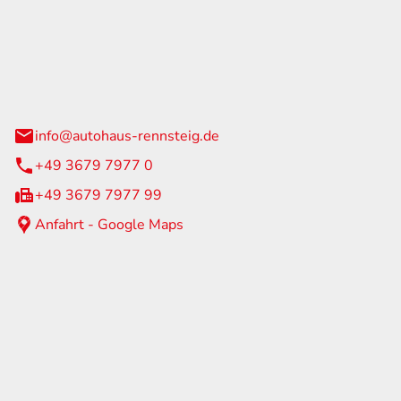
Rennsteig
 Straße 60
us am Rennweg
info@autohaus-rennsteig.de
+49 3679 7977 0
+49 3679 7977 99
Anfahrt - Google Maps
eiten
itag
07:00 - 17:00 Uhr
nur nach Terminvereinbarung
geschlossen