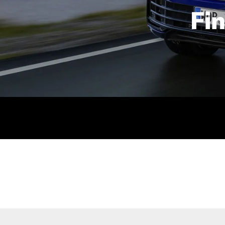
Fi
id | 210 kW (286 PS): Kraftstoffverbrauch (gewichtet kombin
stoffverbrauch (bei entladener Batterie): 9,2-9,7 l/km; CO2
kombiniert): B; CO2-Klasse (b