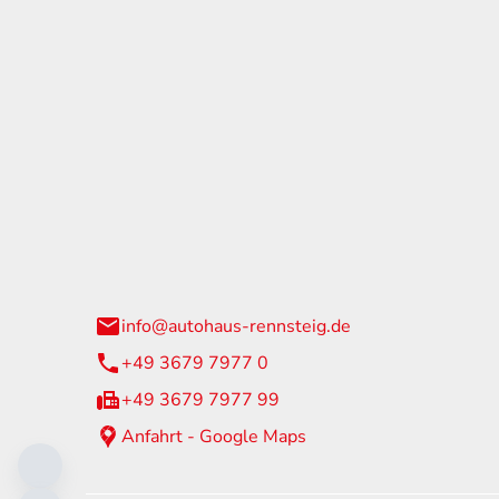
tohaus Rennsteig
Öffnun
arzburger Straße 60
Montag - 
24 Neuhaus am Rennweg
Samstag
info@autohaus-rennsteig.de
Sonntag
+49 3679 7977 0
+49 3679 7977 99
Anfahrt - Google Maps