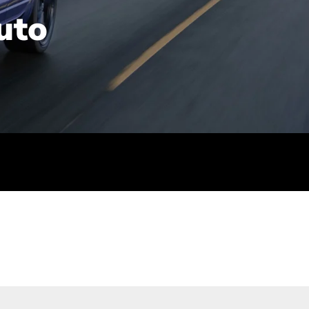
uto
rt): 23,7-24,4
sse (gewichtet