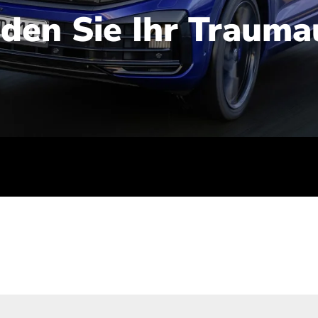
nden Sie Ihr Trauma
iert): 2,1-2,5 l/100 km; Stromverbrauch (gewichtet kombinie
-Emissionen (gewichtet kombiniert): 48-56 g/100 km; CO2-Kla
ei entladener Batterie): G