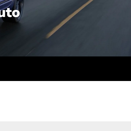
uto
rt): 23,7-24,4
sse (gewichtet