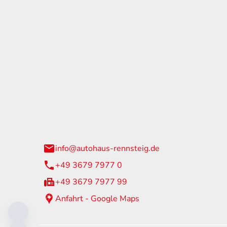
tohaus Rennsteig
Öffnun
arzburger Straße 60
Montag - 
24 Neuhaus am Rennweg
Samstag
info@autohaus-rennsteig.de
Sonntag
+49 3679 7977 0
+49 3679 7977 99
Anfahrt - Google Maps