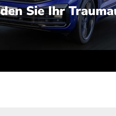
nden Sie Ihr Trauma
iert): 2,1-2,5 l/100 km; Stromverbrauch (gewichtet kombinie
-Emissionen (gewichtet kombiniert): 48-56 g/100 km; CO2-Kla
ei entladener Batterie): G