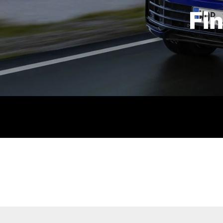
Fi
id | 210 kW (286 PS): Kraftstoffverbrauch (gewichtet kombin
stoffverbrauch (bei entladener Batterie): 9,2-9,7 l/km; CO2
kombiniert): B; CO2-Klasse (b