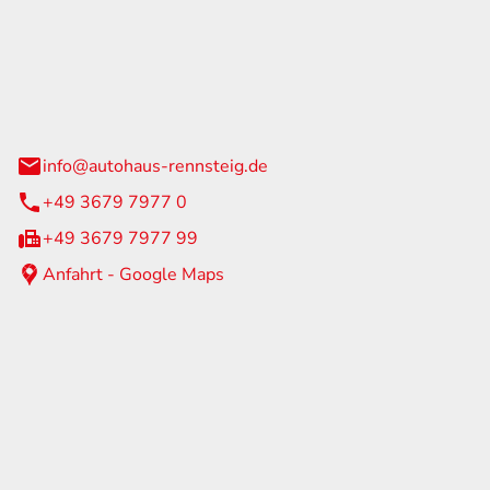
Rennsteig
 Straße 60
us am Rennweg
info@autohaus-rennsteig.de
+49 3679 7977 0
+49 3679 7977 99
Anfahrt - Google Maps
eiten
itag
07:00 - 17:00 Uhr
nur nach Terminvereinbarung
geschlossen