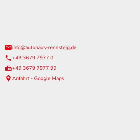
Rennsteig
 Straße 60
us am Rennweg
info@autohaus-rennsteig.de
+49 3679 7977 0
+49 3679 7977 99
Anfahrt - Google Maps
eiten
itag
07:00 - 17:00 Uhr
nur nach Terminvereinbarung
geschlossen