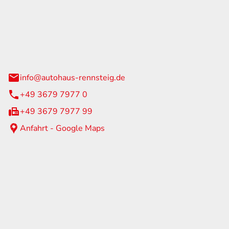
Rennsteig
 Straße 60
us am Rennweg
info@autohaus-rennsteig.de
+49 3679 7977 0
+49 3679 7977 99
Anfahrt - Google Maps
eiten
itag
07:00 - 17:00 Uhr
nur nach Terminvereinbarung
geschlossen