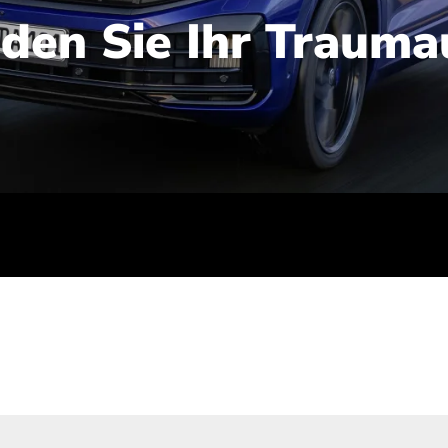
nden Sie Ihr Trauma
iert): 2,1-2,5 l/100 km; Stromverbrauch (gewichtet kombinie
-Emissionen (gewichtet kombiniert): 48-56 g/100 km; CO2-Kla
ei entladener Batterie): G