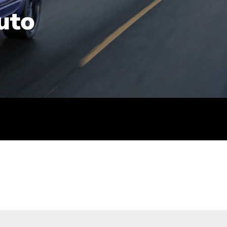
uto
rt): 23,7-24,4
sse (gewichtet