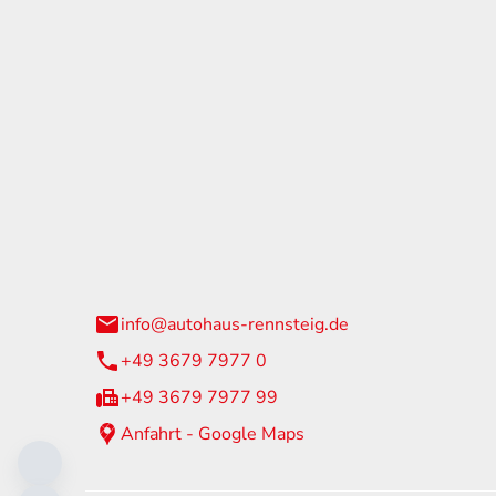
tohaus Rennsteig
Öffnun
arzburger Straße 60
Montag - 
24 Neuhaus am Rennweg
Samstag
info@autohaus-rennsteig.de
Sonntag
+49 3679 7977 0
+49 3679 7977 99
Anfahrt - Google Maps