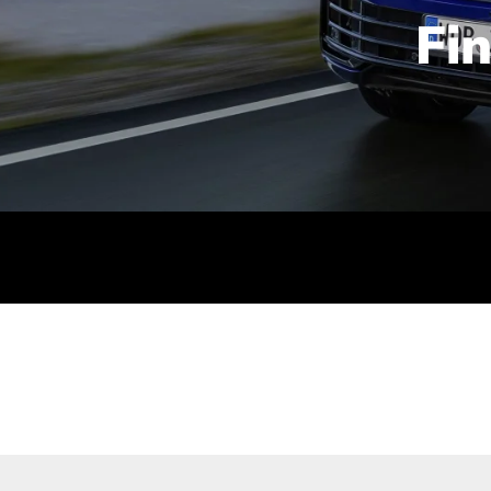
Fi
id | 210 kW (286 PS): Kraftstoffverbrauch (gewichtet kombin
stoffverbrauch (bei entladener Batterie): 9,2-9,7 l/km; CO2
kombiniert): B; CO2-Klasse (b