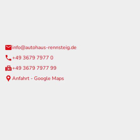
Rennsteig
 Straße 60
us am Rennweg
info@autohaus-rennsteig.de
+49 3679 7977 0
+49 3679 7977 99
Anfahrt - Google Maps
eiten
itag
07:00 - 17:00 Uhr
nur nach Terminvereinbarung
geschlossen