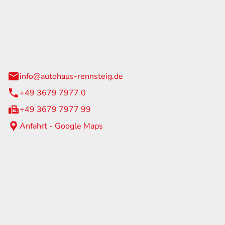
Rennsteig
 Straße 60
us am Rennweg
info@autohaus-rennsteig.de
+49 3679 7977 0
+49 3679 7977 99
Anfahrt - Google Maps
eiten
itag
07:00 - 17:00 Uhr
nur nach Terminvereinbarung
geschlossen