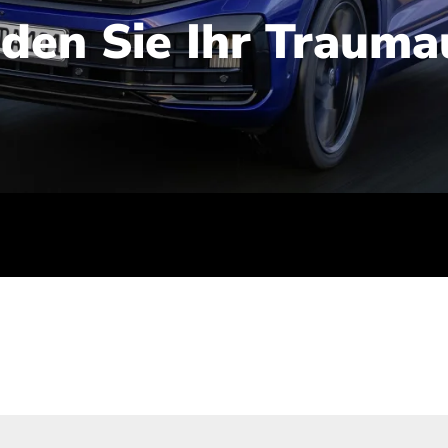
nden Sie Ihr Trauma
iert): 2,1-2,5 l/100 km; Stromverbrauch (gewichtet kombinie
-Emissionen (gewichtet kombiniert): 48-56 g/100 km; CO2-Kla
ei entladener Batterie): G