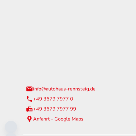
tohaus Rennsteig
Öffnun
arzburger Straße 60
Montag - 
24 Neuhaus am Rennweg
Samstag
info@autohaus-rennsteig.de
Sonntag
+49 3679 7977 0
+49 3679 7977 99
Anfahrt - Google Maps