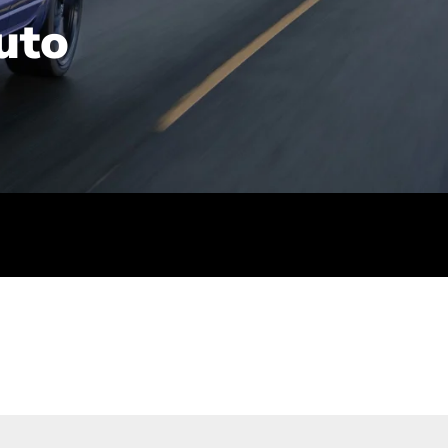
uto
rt): 23,7-24,4
sse (gewichtet