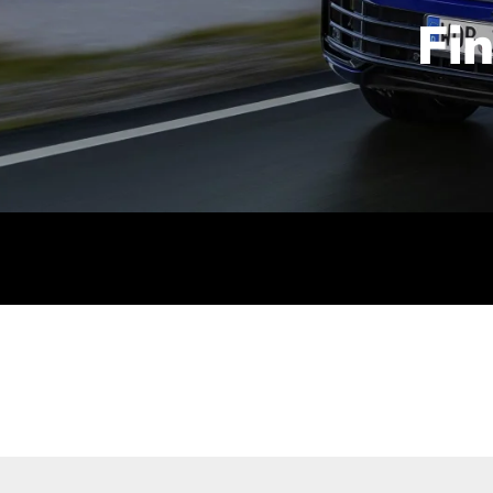
Fi
id | 210 kW (286 PS): Kraftstoffverbrauch (gewichtet kombin
stoffverbrauch (bei entladener Batterie): 9,2-9,7 l/km; CO2
kombiniert): B; CO2-Klasse (b