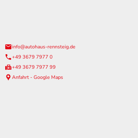
Rennsteig
 Straße 60
us am Rennweg
info@autohaus-rennsteig.de
+49 3679 7977 0
+49 3679 7977 99
Anfahrt - Google Maps
eiten
itag
07:00 - 17:00 Uhr
nur nach Terminvereinbarung
geschlossen