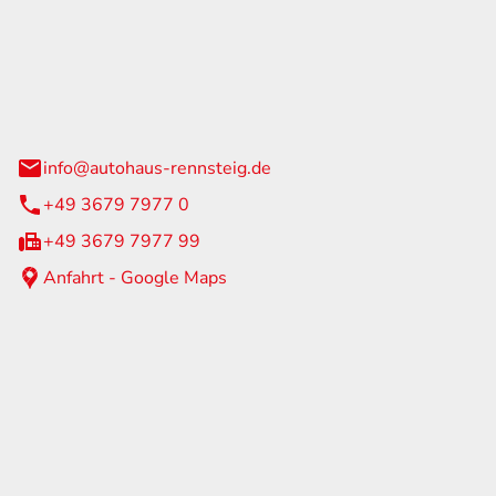
Rennsteig
 Straße 60
us am Rennweg
info@autohaus-rennsteig.de
+49 3679 7977 0
+49 3679 7977 99
Anfahrt - Google Maps
eiten
itag
07:00 - 17:00 Uhr
nur nach Terminvereinbarung
geschlossen