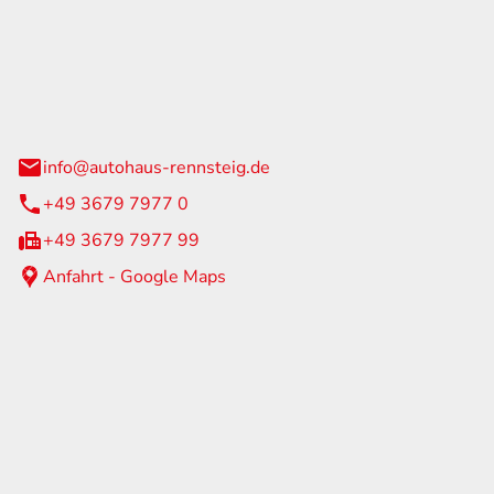
Rennsteig
 Straße 60
us am Rennweg
info@autohaus-rennsteig.de
+49 3679 7977 0
+49 3679 7977 99
Anfahrt - Google Maps
eiten
itag
07:00 - 17:00 Uhr
nur nach Terminvereinbarung
geschlossen