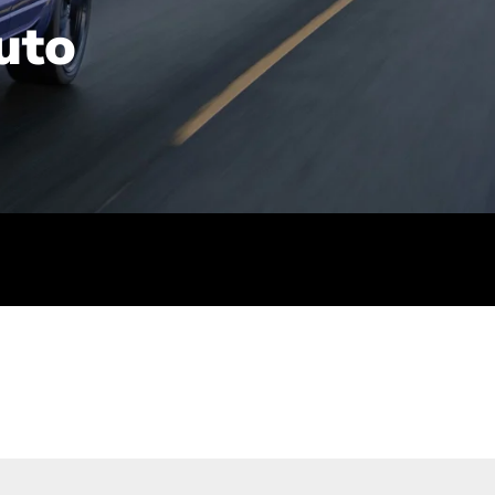
uto
rt): 23,7-24,4
sse (gewichtet