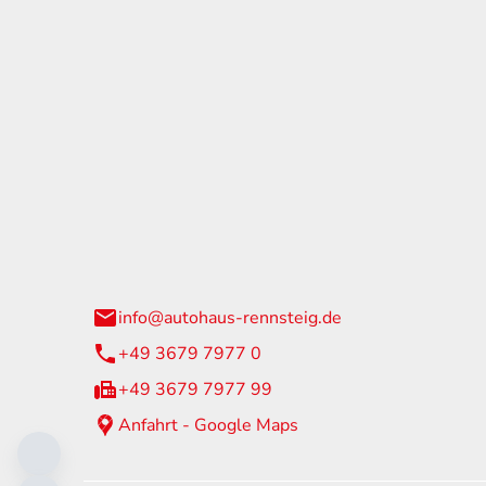
tohaus Rennsteig
Öffnun
arzburger Straße 60
Montag - 
24 Neuhaus am Rennweg
Samstag
info@autohaus-rennsteig.de
Sonntag
+49 3679 7977 0
+49 3679 7977 99
Anfahrt - Google Maps