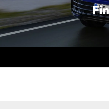
Fi
id | 210 kW (286 PS): Kraftstoffverbrauch (gewichtet kombin
stoffverbrauch (bei entladener Batterie): 9,2-9,7 l/km; CO2
kombiniert): B; CO2-Klasse (b