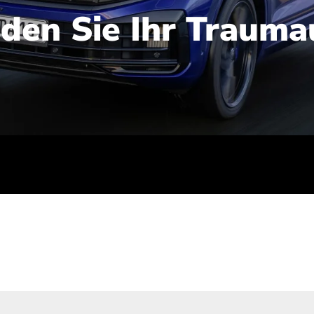
nden Sie Ihr Trauma
iert): 2,1-2,5 l/100 km; Stromverbrauch (gewichtet kombinie
-Emissionen (gewichtet kombiniert): 48-56 g/100 km; CO2-Kla
ei entladener Batterie): G