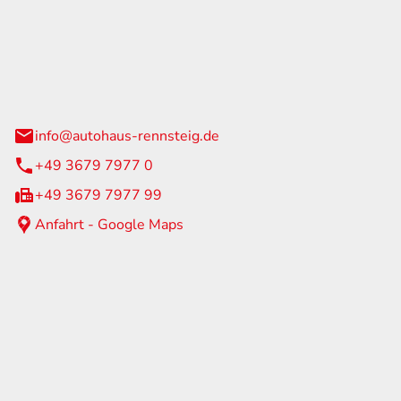
Rennsteig
 Straße 60
us am Rennweg
info@autohaus-rennsteig.de
+49 3679 7977 0
+49 3679 7977 99
Anfahrt - Google Maps
eiten
itag
07:00 - 17:00 Uhr
nur nach Terminvereinbarung
geschlossen