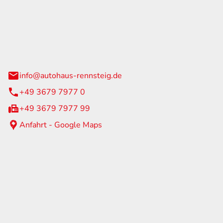
Rennsteig
 Straße 60
us am Rennweg
info@autohaus-rennsteig.de
+49 3679 7977 0
+49 3679 7977 99
Anfahrt - Google Maps
eiten
itag
07:00 - 17:00 Uhr
nur nach Terminvereinbarung
geschlossen