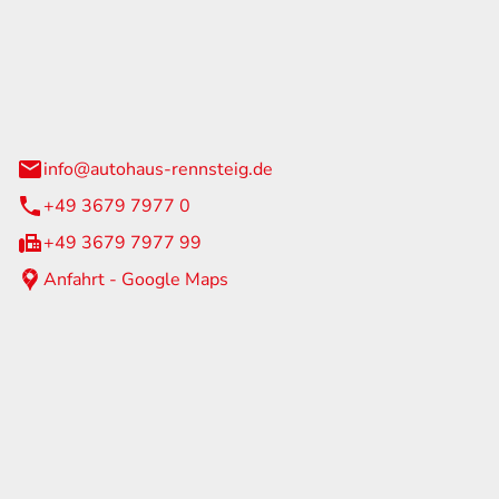
Rennsteig
 Straße 60
us am Rennweg
info@autohaus-rennsteig.de
+49 3679 7977 0
+49 3679 7977 99
Anfahrt - Google Maps
eiten
itag
07:00 - 17:00 Uhr
nur nach Terminvereinbarung
geschlossen