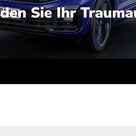
nden Sie Ihr Trauma
iert): 2,1-2,5 l/100 km; Stromverbrauch (gewichtet kombinie
-Emissionen (gewichtet kombiniert): 48-56 g/100 km; CO2-Kla
ei entladener Batterie): G