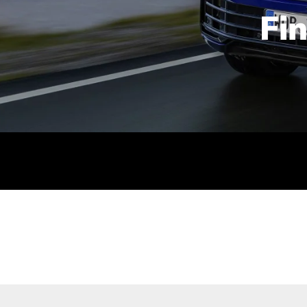
Fi
id | 210 kW (286 PS): Kraftstoffverbrauch (gewichtet kombin
stoffverbrauch (bei entladener Batterie): 9,2-9,7 l/km; CO2
kombiniert): B; CO2-Klasse (b