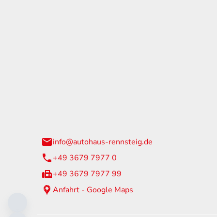
tohaus Rennsteig
Öffnun
arzburger Straße 60
Montag - 
24 Neuhaus am Rennweg
Samstag
info@autohaus-rennsteig.de
Sonntag
+49 3679 7977 0
+49 3679 7977 99
Anfahrt - Google Maps