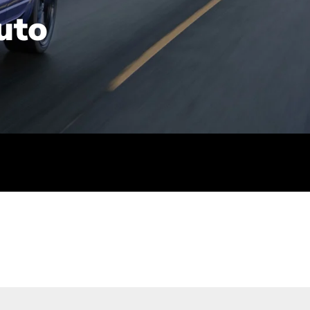
uto
rt): 23,7-24,4
sse (gewichtet