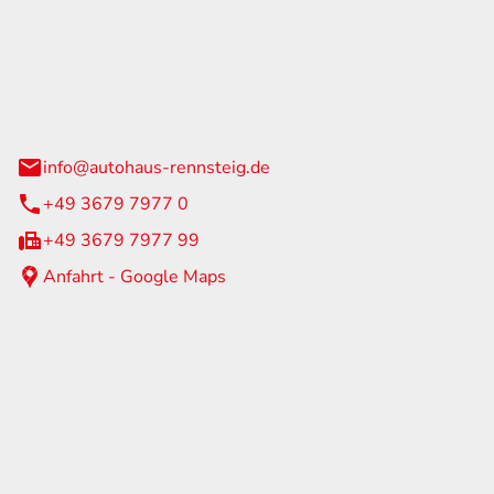
Rennsteig
 Straße 60
us am Rennweg
info@autohaus-rennsteig.de
+49 3679 7977 0
+49 3679 7977 99
Anfahrt - Google Maps
eiten
itag
07:00 - 17:00 Uhr
nur nach Terminvereinbarung
geschlossen