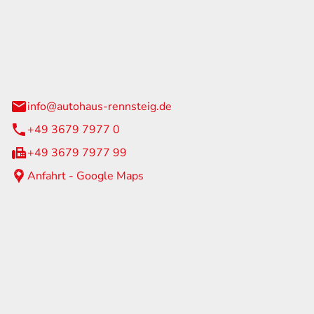
Rennsteig
 Straße 60
us am Rennweg
info@autohaus-rennsteig.de
+49 3679 7977 0
+49 3679 7977 99
Anfahrt - Google Maps
eiten
itag
07:00 - 17:00 Uhr
nur nach Terminvereinbarung
geschlossen