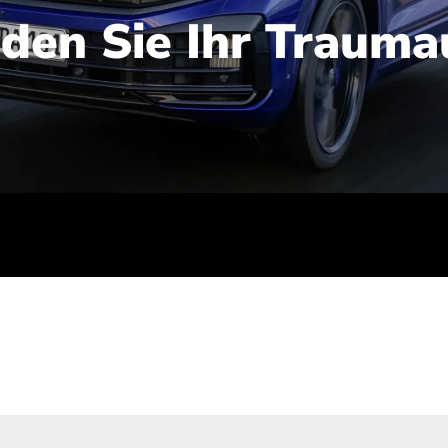
nden Sie Ihr Trauma
iert): 2,1-2,5 l/100 km; Stromverbrauch (gewichtet kombinie
-Emissionen (gewichtet kombiniert): 48-56 g/100 km; CO2-Kla
ei entladener Batterie): G