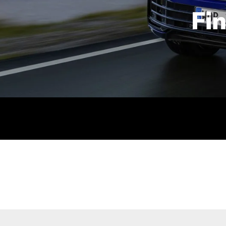
Fi
id | 210 kW (286 PS): Kraftstoffverbrauch (gewichtet kombin
stoffverbrauch (bei entladener Batterie): 9,2-9,7 l/km; CO2
kombiniert): B; CO2-Klasse (b