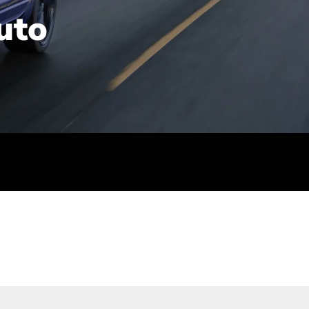
uto
rt): 23,7-24,4
sse (gewichtet