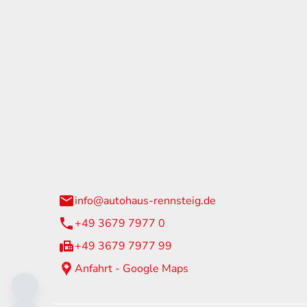
tohaus Rennsteig
Öffnun
arzburger Straße 60
Montag - 
24 Neuhaus am Rennweg
Samstag
info@autohaus-rennsteig.de
Sonntag
+49 3679 7977 0
+49 3679 7977 99
Anfahrt - Google Maps