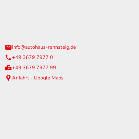
Rennsteig
 Straße 60
us am Rennweg
info@autohaus-rennsteig.de
+49 3679 7977 0
+49 3679 7977 99
Anfahrt - Google Maps
eiten
itag
07:00 - 17:00 Uhr
nur nach Terminvereinbarung
geschlossen