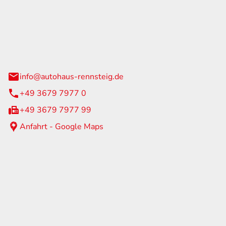
Rennsteig
 Straße 60
us am Rennweg
info@autohaus-rennsteig.de
+49 3679 7977 0
+49 3679 7977 99
Anfahrt - Google Maps
eiten
itag
07:00 - 17:00 Uhr
nur nach Terminvereinbarung
geschlossen